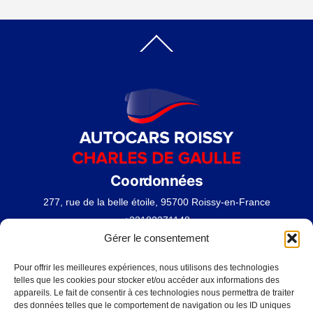
Back
To
Top
Coordonnées
277, rue de la belle étoile, 95700 Roissy-en-France
+33182371148
Gérer le consentement
contact@autocarroissycharlesdegaulle.fr
Pour offrir les meilleures expériences, nous utilisons des technologies
telles que les cookies pour stocker et/ou accéder aux informations des
Nos Pages
appareils. Le fait de consentir à ces technologies nous permettra de traiter
des données telles que le comportement de navigation ou les ID uniques
A Propos