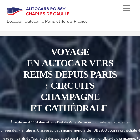
Skip
Men
to
content
Location autocar à Paris et ile-de-France
VOYAGE
EN
AUTOCAR VERS
REIMS
DEPUIS
PARIS
:
CIRCUITS
CHAMPAGNE
ET
CATHÉDRALE
À
seulement
140
kilom
ètres
à
l’est
de Paris, Reims est
l’une
des escapades les
s
prisées
des
Franciliens
.
Classée
au
patrimoine
mondial
de
l’UNESCO
pour
sa
cathédrale
N
me et son palais du Tau, la
cité
des
sacres
est
aussi
la
capitale
mondiale
du champagne. P