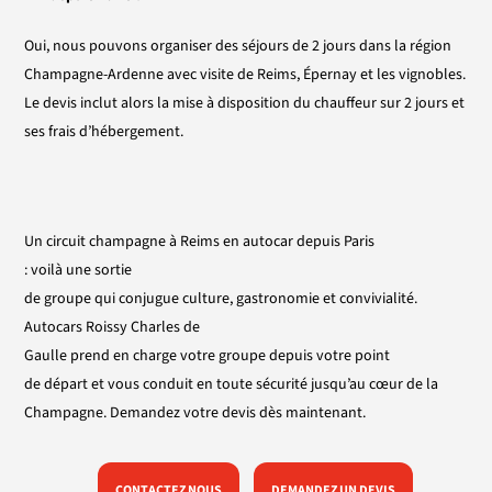
Oui, nous pouvons organiser des séjours de 2 jours dans la région
Champagne-Ardenne avec visite de Reims, Épernay et les vignobles.
Le devis inclut alors la mise à disposition du chauffeur sur 2 jours et
ses frais d’hébergement.
Un circuit champagne à Reims
en
autocar
depuis
Paris
:
voilà
une
sortie
de
groupe
qui
conjugue
culture,
gastronomie
et
convivialité
.
Autocars Roissy Charles de
Gaulle
prend
en
charge
votre
groupe
depuis
votre
point
de
départ
et vous conduit
en
toute sécurité
jusqu’au
cœur
de la
Champagne.
Demandez
votre
devis
dès
maintenant
.
CONTACTEZ NOUS
DEMANDEZ UN DEVIS