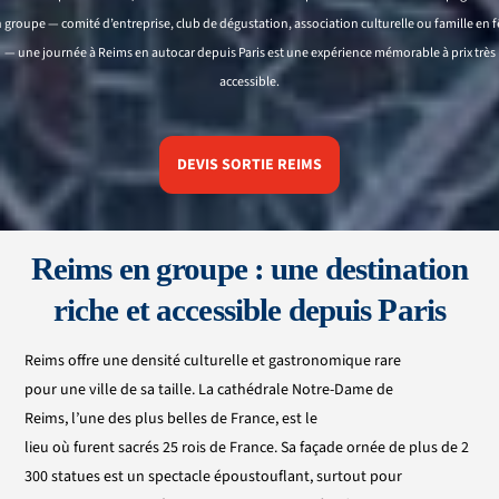
n
groupe
—
comité
d’entreprise
, club de
dégustation
, association
culturelle
ou
famille
en
f
—
une
journée
à Reims
en
autocar
depuis
Paris est
une
expérience
mémorable
à prix très
accessible.
DEVIS SORTIE REIMS
Reims
en
groupe
:
une
destination
riche et accessible depuis Paris
Reims offre une densité culturelle et gastronomique rare
pour une ville de sa taille. La cathédrale Notre-Dame de
Reims, l’une des plus belles de France, est le
lieu où furent sacrés 25 rois de France. Sa façade ornée de plus de 2
300 statues est un spectacle époustouflant, surtout pour