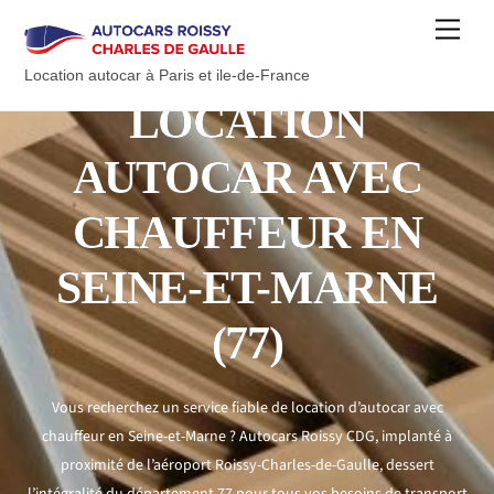
Skip
Men
to
content
Location autocar à Paris et ile-de-France
LOCATION
AUTOCAR AVEC
CHAUFFEUR EN
SEINE-ET-MARNE
(77)
Vous recherchez un service fiable de location d’autocar avec
chauffeur en Seine-et-Marne ? Autocars Roissy CDG, implanté à
proximité de l’aéroport Roissy-Charles-de-Gaulle, dessert
l’intégralité du département 77 pour tous vos besoins de transport