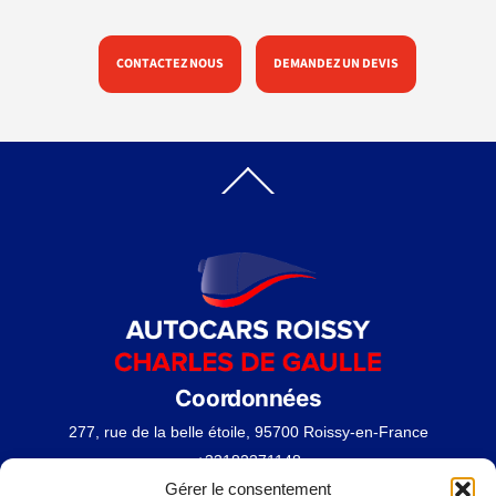
CONTACTEZ NOUS
DEMANDEZ UN DEVIS
Back
To
Top
Coordonnées
277, rue de la belle étoile, 95700 Roissy-en-France
+33182371148
Gérer le consentement
contact@autocarroissycharlesdegaulle.fr