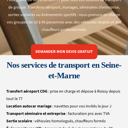
de groupe. Transferts aéroport, mariages, séminaires d’entreprise,
sorties scolaires ou événements sportifs : nous prenons en charge
vos groupes de 10 à 90 personnes avec des véhicules récents et des
chauffeurs professionnels.
DEMANDER MON DEVIS GRATUIT
Nos services de transport en Seine-
et-Marne
Transfert aéroport CDG
: prise en charge et dépose à Roissy depuis
tout le 77
Location autocar mariage
: navettes pour vos invités le jour J
Transport séminaire et entreprise
: facturation pro avec TVA
Sortie scolaire
: véhicules homologués, chauffeurs formés