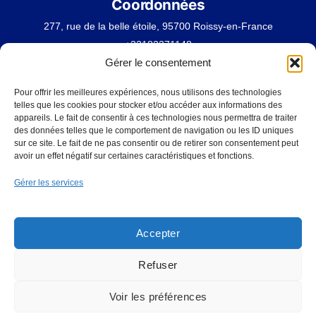
Coordonnées
277, rue de la belle étoile, 95700 Roissy-en-France
+33182371148
Gérer le consentement
contact@autocarroissycharlesdegaulle.fr
Pour offrir les meilleures expériences, nous utilisons des technologies
telles que les cookies pour stocker et/ou accéder aux informations des
Nos Pages
appareils. Le fait de consentir à ces technologies nous permettra de traiter
des données telles que le comportement de navigation ou les ID uniques
A Propos
sur ce site. Le fait de ne pas consentir ou de retirer son consentement peut
Services
avoir un effet négatif sur certaines caractéristiques et fonctions.
Blog
Gérer les services
Contact
Demande de devis
Accepter
Politique de confidentialité
CGV
Mentions Légales
Refuser
Politique de cookies (UE)
©
autocarsroissycharlesdegaulle
2026
Voir les préférences
Site réalisé par Super+ | Tous droits réservés