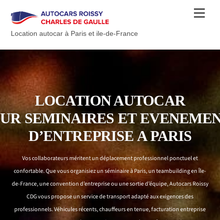
Skip
Men
to
content
Location autocar à Paris et ile-de-France
LOCATION AUTOCAR
OUR
SEMINAIRES
ET
EVENEMEN
D’ENTREP
RISE
A
PARIS
Vos collaborateurs méritent un déplacement professionnel ponctuel et
confortable. Que vous organisiez un séminaire à Paris, un teambuilding en Île-
de-France, une convention d’entreprise ou une sortie d’équipe, Autocars Roissy
CDG vous propose un service de transport adapté aux exigences des
professionnels. Véhicules récents, chauffeurs en tenue, facturation entreprise