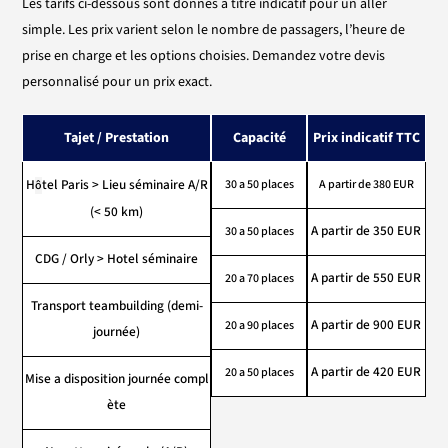
Les tarifs ci-dessous sont donnés à titre indicatif pour un aller
simple. Les prix varient selon le nombre de passagers, l’heure de
prise en charge et les options choisies. Demandez votre devis
personnalisé pour un prix exact.
Tajet / Prestation
Capacité
Prix indicatif TTC
H
tel
Paris > Lieu
séminaire
A/R
30 a 50 places
A partir de 380 EUR
ô
(< 50 km)
A partir de 350 EUR
30 a 50 places
CDG / Orly >
Hotel
séminaire
A partir de 550 EUR
20 a 70 places
Transport
teambuilding
(
demi-
A partir de 900 EUR
20 a 90 places
journée
)
A partir de 420 EUR
20 a 50 places
Mise
a
disposition
journée
compl
ète