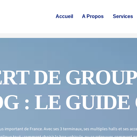
Accueil
A Propos
Services
RT DE GROUP
DG : LE GUID
us important de France. Avec ses 3 terminaux, ses multiples halls et ses
acc
xplique tout : comment choisir le bon
vehicule
, ou se retrouver, comment
ge