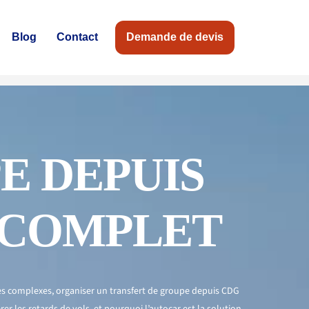
Blog
Contact
Demande de devis
E DEPUIS
E COMPLET
es
complexes, organiser un transfert de groupe depuis CDG
rer
les retards de vols, et pourquoi l’autocar est la solution