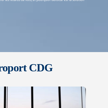
roport
CDG