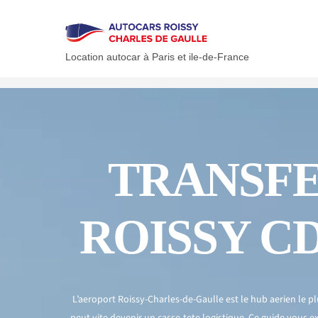
Skip
to
content
Location autocar à Paris et ile-de-France
TRANSFE
ROISSY C
L’
aeroport
Roissy-Charles-de-Gaulle est le hub
aerien
le pl
peut vite devenir un
casse-tete
logistique. Ce guide vous e