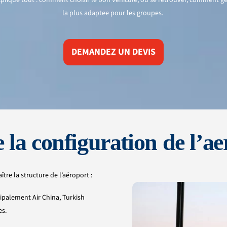
la plus
adaptee
pour les groupes.
DEMANDEZ UN DEVIS
a configuration de l’
ae
ître la structure de l’aéroport :
cipalement Air China, Turkish
es.