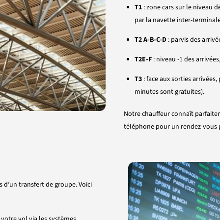
T1
: zone cars sur le niveau 
par la navette inter-terminale
T2 A-B-C-D
: parvis des arriv
T2E-F
: niveau -1 des arrivées
T3
: face aux sorties arrivées
minutes sont gratuites).
Notre chauffeur connaît parfait
téléphone pour un rendez-vous p
s d’un transfert de groupe. Voici
e votre vol via les systèmes